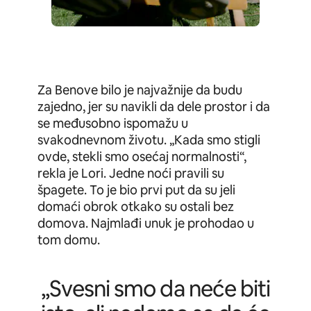
Za Benove bilo je najvažnije da budu
zajedno, jer su navikli da dele prostor i da
se međusobno ispomažu u
svakodnevnom životu. „Kada smo stigli
ovde, stekli smo osećaj normalnosti“,
rekla je Lori. Jedne noći pravili su
špagete. To je bio prvi put da su jeli
domaći obrok otkako su ostali bez
domova. Najmlađi unuk je prohodao u
tom domu.
„Svesni smo da neće biti