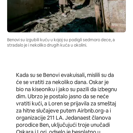
Benovi su izgubili kuću u kojoj su podigli sedmoro dece, a
stradalo je i nekoliko drugih kuća u okolini.
Kada su se Benovi evakuisali, mislili su da
će se vratiti za nekoliko dana. Oskar je
bio na kiseoniku i jako su pazili da izbegnu
dim. Ubrzo je postalo jasno da se neće
vratiti kući, a Loren se prijavila za smeštaj
za hitne slučajeve putem Airbnb.org-a i
organizacije 211 LA. Jedanaest članova
porodice Ben, uključujući troje unučadi
Oskara i Lori, odselo je besplatno u