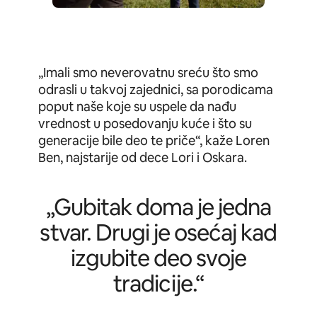
„Imali smo neverovatnu sreću što smo
odrasli u takvoj zajednici, sa porodicama
poput naše koje su uspele da nađu
vrednost u posedovanju kuće i što su
generacije bile deo te priče“, kaže Loren
Ben, najstarije od dece Lori i Oskara.
„Gubitak doma je jedna
stvar. Drugi je osećaj kad
izgubite deo svoje
tradicije.“