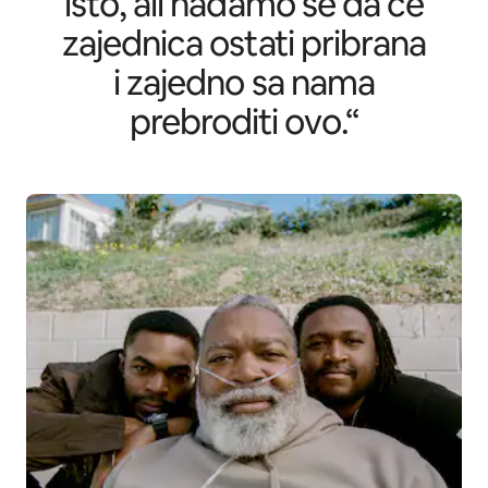
isto, ali nadamo se da će
zajednica ostati pribrana
i zajedno sa nama
prebroditi ovo.“