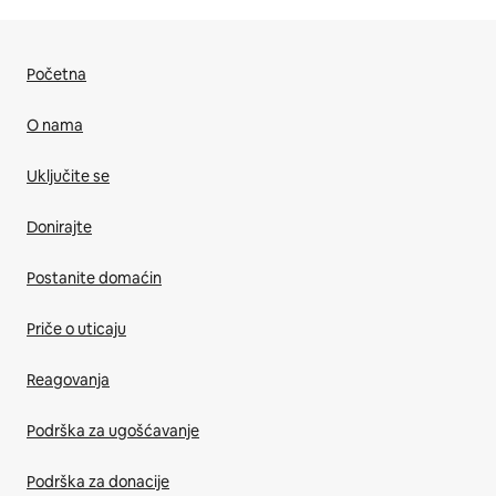
Početna
O nama
Uključite se
Donirajte
Postanite domaćin
Priče o uticaju
Reagovanja
Podrška za ugošćavanje
Podrška za donacije