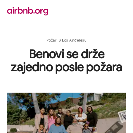
Pređi
na
sadržaj
Požari u Los Anđelesu
Benovi se drže
zajedno posle požara