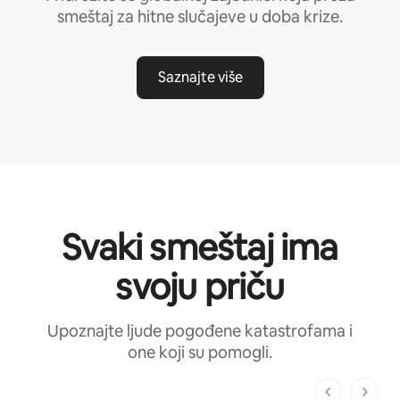
smeštaj za hitne slučajeve u doba krize.
Saznajte više
Svaki smeštaj ima
svoju priču
Upoznajte ljude pogođene katastrofama i
one koji su pomogli.