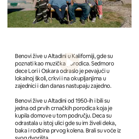
Benovi žive u Altadini u Kaliforniji, gde su
poznati kao muzička porodica. Sedmoro
dece Lori i Oskara odraslo je pevajući u
lokalnoj školi, crkvi i na okupljanjima u
zajednici i dan danas nastupaju zajedno.
Benovi žive u Altadini od 1950-ih i bili su
jedna od prvih crnačkih porodica koja je
kupila domove u tom području. Deca su
odrastala u istoj ulici gde su im živeli deka,
baka i rodbina prvog kolena. Brali su voće iz
svog dvorišta.