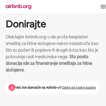
Pređi
na
sadržaj
Donirajte
Olakšajte Airbnb.org-u da pruža besplatan
smeštaj za hitne slučajeve nakon katastrofa kao
što su požari ili poplave ili drugih kriza kao što je
putovanje radi medicinske nege.
Sto posto
donacija ide za finansiranje smeštaja za hitne
slučajeve
.
Već ste domaćin na Airbnb-u?
Dajte od svake isplate