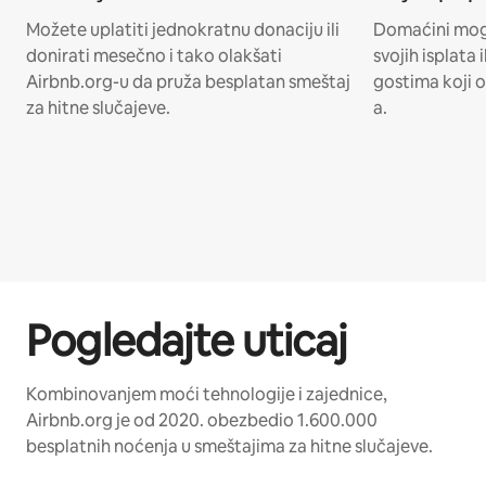
Možete uplatiti jednokratnu donaciju ili
Domaćini mogu
donirati mesečno i tako olakšati
svojih isplata
Airbnb.org-u da pruža besplatan smeštaj
gostima koji 
za hitne slučajeve.
a.
Pogledajte uticaj
Kombinovanjem moći tehnologije i zajednice,
Airbnb.org je od 2020. obezbedio 1.600.000
besplatnih noćenja u smeštajima za hitne slučajeve.