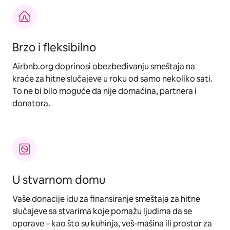
Brzo i fleksibilno
Airbnb.org doprinosi obezbeđivanju smeštaja na
kraće za hitne slučajeve u roku od samo nekoliko sati.
To ne bi bilo moguće da nije domaćina, partnera i
donatora.
U stvarnom domu
Vaše donacije idu za finansiranje smeštaja za hitne
slučajeve sa stvarima koje pomažu ljudima da se
oporave – kao što su kuhinja, veš-mašina ili prostor za