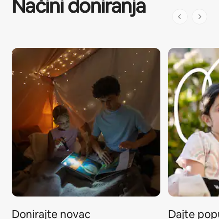
Načini doniranja
1. stranica 
Donirajte novac
Dajte popus