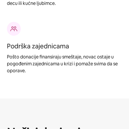
decu ili kućne ljubimce.
Podrška zajednicama
Pošto donacije finansiraju smeštaje, novac ostaje u
pogođenim zajednicama u krizi i pomaže svima da se
oporave.