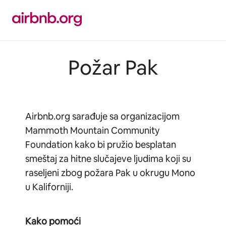
Pređi
na
sadržaj
Požar Pak
Airbnb.org sarađuje sa organizacijom
Mammoth Mountain Community
Foundation kako bi pružio besplatan
smeštaj za hitne slučajeve ljudima koji su
raseljeni zbog požara Pak u okrugu Mono
u Kaliforniji.
Kako pomoći