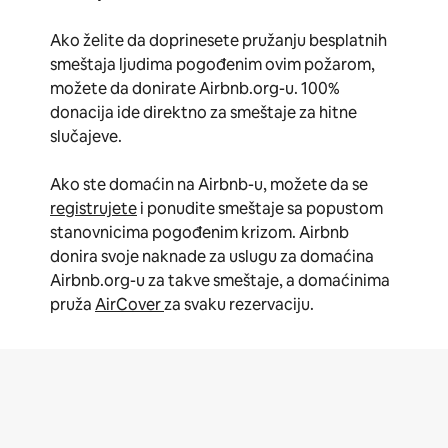
Ako želite da doprinesete pružanju besplatnih
smeštaja ljudima pogođenim ovim požarom,
možete da donirate Airbnb.org-u. 100%
donacija ide direktno za smeštaje za hitne
slučajeve.
Ako ste domaćin na Airbnb-u, možete da se
registrujete
i ponudite smeštaje sa popustom
stanovnicima pogođenim krizom. Airbnb
donira svoje naknade za uslugu za domaćina
Airbnb.org-u za takve smeštaje, a domaćinima
pruža
AirCover
za svaku rezervaciju.